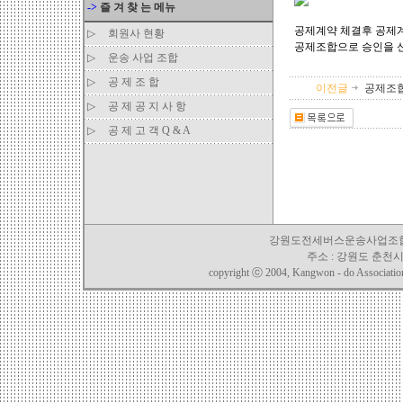
->
즐 겨 찾 는 메뉴
공제계약 체결후 공제계
▷
회원사 현황
공제조합으로 승인을 
▷
운송 사업 조합
▷
공 제 조 합
이전글
공제조합
▷
공 제 공 지 사 항
▷
공 제 고 객 Q & A
강원도전세버스운송사업조합 TEL. 03
주소 : 강원도 춘천시 
copyright ⓒ 2004, Kangwon - do Association o