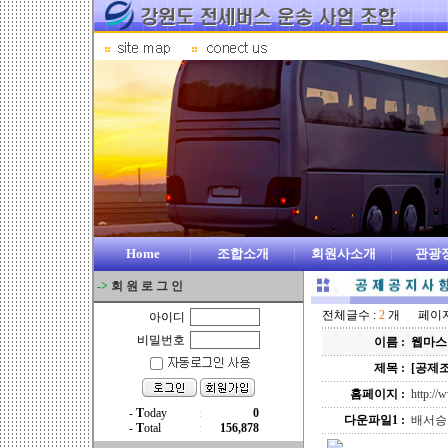
Home
조합소개
회원사소개
관광
->
회 원 로 그 인
전체글수 :
2
개 페이지 
아이디
비밀번호
이름 :
웹마스
제목 :
[공제
홈페이지 :
http:/
다운파일1 :
배서승인청