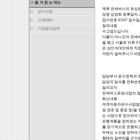
->
즐 겨 찾 는 메뉴
제목 전세버스의 유상
▷
공지사항
성명 김영희 등록일자 200
▷
고객Q&A
접수번호 63107 접수일자 
질의내용
▷
기관질의답변
수고많으십니다.
다름이 아니오라 전세
을 맺고 서울로 의류구
은 상인개개인에게 직접
어떤지 알려주시기 바
담당부서 운수정책과 전자우편
담당자 임석홍 전화번호 02
질의요지
전세버스운송사업의 
회신내용
여객자동차운수사업법시
점.경로 및 종점 등)
는 사업으로 정의되어 
운행계통을 정하였는 지
를 정기적으로 운행하고
우에는 노선을 정하여 
형태의 일부만을 근거로