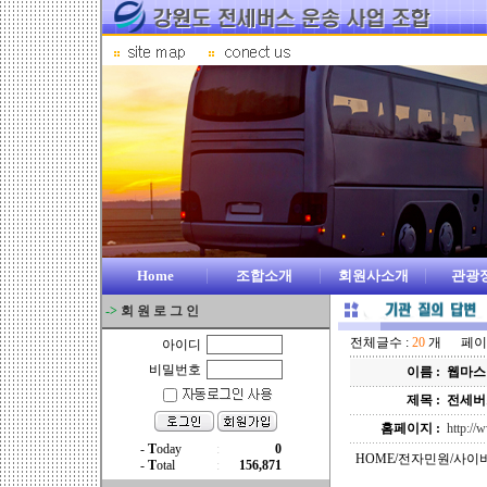
Home
조합소개
회원사소개
관광
->
회 원 로 그 인
전체글수 :
20
개 페이지 
아이디
비밀번호
이름 :
웹마스
제목 :
전세버
홈페이지 :
http:/
HOME/전자민원/사