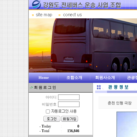
Home
조합소개
회원사소개
관광
->
회 원 로 그 인
아이디
춘천 인형 극장
비밀번호