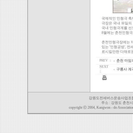
국제적인 인형극 축
극장은 국내 유일의
국내 인형극계를 선
8월에는 춘천인형극
춘천인형극장에는 재
있는 '인형공방', 
료시킬만한 다채로운
춘천 마임
PREV ：
NEXT
구룡사 계
：
강원도전세버스운송사업조합 TEL. 03
주소 : 강원도 춘천시 
copyright ⓒ 2004, Kangwon - do Association o