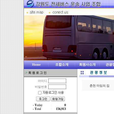
Home
조합소개
회원사소개
관광
->
회 원 로 그 인
아이디
춘천 마임의 집
비밀번호