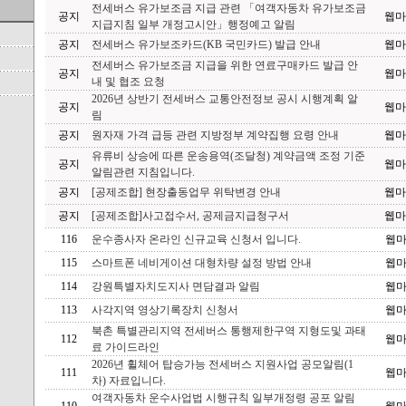
전세버스 유가보조금 지급 관련 「여객자동차 유가보조금
공지
웹마
지급지침 일부 개정고시안」행정예고 알림
공지
전세버스 유가보조카드(KB 국민카드) 발급 안내
웹마
전세버스 유가보조금 지급을 위한 연료구매카드 발급 안
공지
웹마
내 및 협조 요청
2026년 상반기 전세버스 교통안전정보 공시 시행계획 알
공지
웹마
림
공지
원자재 가격 급등 관련 지방정부 계약집행 요령 안내
웹마
유류비 상승에 따른 운송용역(조달청) 계약금액 조정 기준
공지
웹마
알림관련 지침입니다.
공지
[공제조합] 현장출동업무 위탁변경 안내
웹마
공지
[공제조합]사고접수서, 공제금지급청구서
웹마
116
운수종사자 온라인 신규교육 신청서 입니다.
웹
115
스마트폰 네비게이션 대형차량 설정 방법 안내
웹
114
강원특별자치도지사 면담결과 알림
웹
113
사각지역 영상기록장치 신청서
웹
북촌 특별관리지역 전세버스 통행제한구역 지형도및 과태
112
웹
료 가이드라인
2026년 휠체어 탑승가능 전세버스 지원사업 공모알림(1
111
웹
차) 자료입니다.
여객자동차 운수사업법 시행규칙 일부개정령 공포 알림