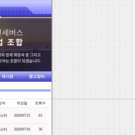
게시판
중고장터
성자
작성일
조회수
스터
2026/07/23
63
스터
2026/07/16
36