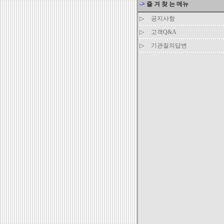
->
즐 겨 찾 는 메뉴
▷
공지사항
▷
고객Q&A
▷
기관질의답변