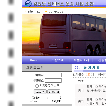
Home
조합소개
회원사소개
관광
->
회 원 로 그 인
전체글수 :
126
개 페이지 :
아이디
비밀번호
번호
전세버스 유가
공지
및 서면신청 절
전세버스 유가
공지
지급지침」 일