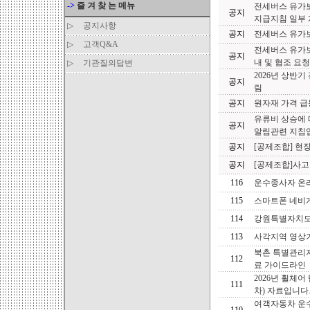
->
즐 겨 찾 는 메뉴
전세버스 유가
공지
지급지침 일부
▷
공지사항
공지
전세버스 유가보
▷
고객Q&A
전세버스 유가
공지
내 및 협조 요청
▷
기관질의답변
2026년 상반
공지
림
공지
원자재 가격 급
유류비 상승에 
공지
알림관련 지침
공지
[공제조합] 현
공지
[공제조합]사
116
운수종사자 온라
115
스마트폰 네비게
114
강원특별자치도
113
사각지역 영상
북촌 특별관리
112
료 가이드라인
2026년 휠체
111
차) 자료입니다
여객자동차 운