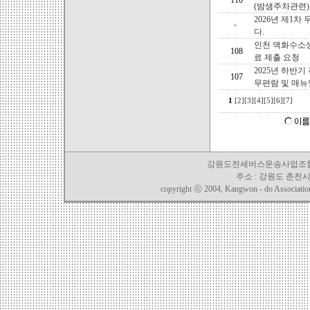
110
(밤샘주차관련)
2026년 제1
다.
인천 액화수소
108
료 제출 요청
2025년 하반
107
무편람 및 매뉴
1
[2]
[3]
[4]
[5]
[6]
[7]
강원도전세버스운송사업조합 TEL. 03
주소 : 강원도 춘천시 
copyright ⓒ 2004, Kangwon - do Association o