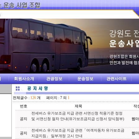
개
회원사소개
관광정보
운송정보
관련사이트
전체글수 :
126
개 페이지 : 7 의
1
번호
제목
작
전세버스 유가보조금 지급 관련 서면신청 적용기준 정정
공지
및 서면신청 절차 안내(유가보조금지급 신청서 양식첨부)
웹마
전세버스 유가보조금 지급 관련「여객자동차 유가보조금
공지
웹마
지급지침」 일부개정 고시 안내