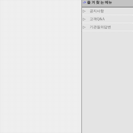
->
즐 겨 찾 는 메뉴
▷
공지사항
▷
고객Q&A
▷
기관질의답변