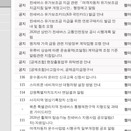
전세버스 유가보조금 지급 관련 「여객자동차 유가보조금
공지
웹마
지급지침 일부 개정고시안」행정예고 알림
공지
전세버스 유가보조카드(KB 국민카드) 발급 안내
웹마
전세버스 유가보조금 지급을 위한 연료구매카드 발급 안
공지
웹마
내 및 협조 요청
2026년 상반기 전세버스 교통안전정보 공시 시행계획 알
공지
웹마
림
공지
원자재 가격 급등 관련 지방정부 계약집행 요령 안내
웹마
유류비 상승에 따른 운송용역(조달청) 계약금액 조정 기준
공지
웹마
알림관련 지침입니다.
공지
[공제조합] 현장출동업무 위탁변경 안내
웹마
공지
[공제조합]사고접수서, 공제금지급청구서
웹마
116
운수종사자 온라인 신규교육 신청서 입니다.
웹
115
스마트폰 네비게이션 대형차량 설정 방법 안내
웹
114
강원특별자치도지사 면담결과 알림
웹
113
사각지역 영상기록장치 신청서
웹
북촌 특별관리지역 전세버스 통행제한구역 지형도및 과태
웹
료 가이드라인
2026년 휠체어 탑승가능 전세버스 지원사업 공모알림(1
111
웹
차) 자료입니다.
여객자동차 운수사업법 시행규칙 일부개정령 공포 알림