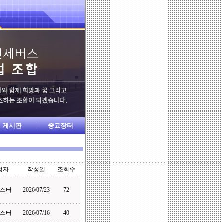
게시판
중고장터
성자
작성일
조회수
스터
2026/07/23
72
스터
2026/07/16
40